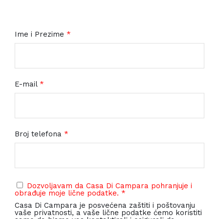
Ime i Prezime
*
E-mail
*
Broj telefona
*
Dozvoljavam da Casa Di Campara pohranjuje i
obrađuje moje lične podatke. *
Casa Di Campara je posvećena zaštiti i poštovanju
vaše privatnosti, a vaše lične podatke ćemo koristiti